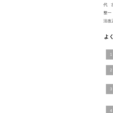
代
整一
法改
よ
1
2
3
4