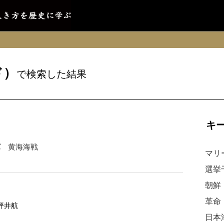
ド）
で検索した結果
キ
軍
黄海海戦
マリ
選挙
朝鮮
革命
坪井航
日本