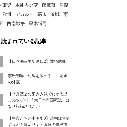
古事記
本能寺の変
薩摩藩
伊藤
欧州
デカルト
幕末
冷戦
憲
正
西南戦争
黒木博司
く読まれている記事
【日本海軍艦艇列伝2】戦艦武蔵
李氏朝鮮、対馬を攻める――応永
の外寇
【平井基之の東大入試でわかる歴
史のツボ2】「大日本帝国憲法」は
なぜ祝福されたか
【皇帝たちの中国史9】清朝は君臨
すれども統治せず～善政の異民族