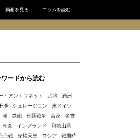
動画を見る
コラムを読む
ーワードから読む
ー・アントワネット
武将
満洲
干渉
シュレージエン
東ドイツ
漢
鉄砲
日露戦争
宮家
名誉
朝倉
イングランド
和歌山県
海海戦
光格天皇
ロシア
戦国時