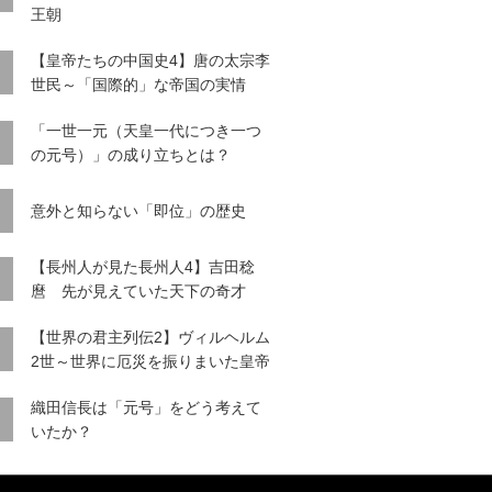
王朝
【皇帝たちの中国史4】唐の太宗李
世民～「国際的」な帝国の実情
「一世一元（天皇一代につき一つ
の元号）」の成り立ちとは？
意外と知らない「即位」の歴史
【長州人が見た長州人4】吉田稔
麿 先が見えていた天下の奇才
【世界の君主列伝2】ヴィルヘルム
2世～世界に厄災を振りまいた皇帝
織田信長は「元号」をどう考えて
いたか？