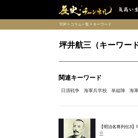
TOP
コラム一覧
キーワード
坪井航三（キーワー
関連キーワード
日清戦争
海軍兵学校
単縦陣
海
【明治名将列伝3】
三