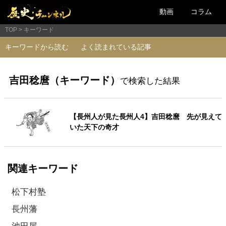
動画
コラム
TOP
キーワード
キーワードから読む
よく読まれている記事
吉田稔麿（キーワード）
で検索した結果
【長州人が見た長州人4】吉田稔麿 先が見えて
いた天下の奇才
関連キーワード
松下村塾
長州藩