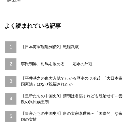
池田屋
よく読まれている記事
1
【日本海軍艦艇列伝2】戦艦武蔵
2
李氏朝鮮、対馬を攻める――応永の外寇
【平井基之の東大入試でわかる歴史のツボ2】「大日本帝
3
国憲法」はなぜ祝福されたか
【皇帝たちの中国史9】清朝は君臨すれども統治せず～善
4
政の異民族王朝
【皇帝たちの中国史4】唐の太宗李世民～「国際的」な帝
5
国の実情