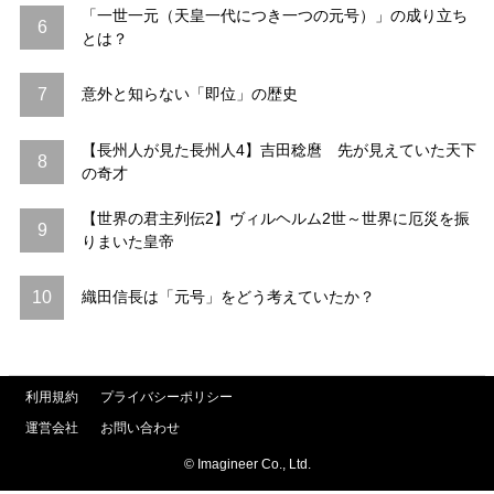
「一世一元（天皇一代につき一つの元号）」の成り立ち
6
とは？
7
意外と知らない「即位」の歴史
【長州人が見た長州人4】吉田稔麿 先が見えていた天下
8
の奇才
【世界の君主列伝2】ヴィルヘルム2世～世界に厄災を振
9
りまいた皇帝
10
織田信長は「元号」をどう考えていたか？
利用規約
プライバシーポリシー
運営会社
お問い合わせ
© Imagineer Co., Ltd.