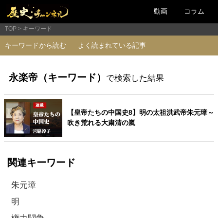
動画
コラム
TOP
キーワード
キーワードから読む
よく読まれている記事
永楽帝（キーワード）
で検索した結果
【皇帝たちの中国史8】明の太祖洪武帝朱元璋～
吹き荒れる大粛清の嵐
関連キーワード
朱元璋
明