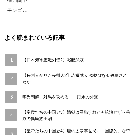
権力闘争
モンゴル
よく読まれている記事
1
【日本海軍艦艇列伝2】戦艦武蔵
【長州人が見た長州人2】赤禰武人 傑物はなぜ処刑され
2
たか
3
李氏朝鮮、対馬を攻める――応永の外寇
【皇帝たちの中国史9】清朝は君臨すれども統治せず～善
4
政の異民族王朝
【皇帝たちの中国史4】唐の太宗李世民～「国際的」な帝
5