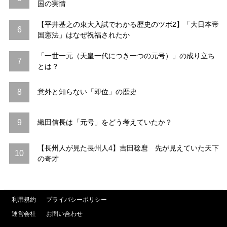
国の実情
【平井基之の東大入試でわかる歴史のツボ2】「大日本帝
6
国憲法」はなぜ祝福されたか
「一世一元（天皇一代につき一つの元号）」の成り立ち
7
とは？
8
意外と知らない「即位」の歴史
9
織田信長は「元号」をどう考えていたか？
【長州人が見た長州人4】吉田稔麿 先が見えていた天下
10
の奇才
利用規約
プライバシーポリシー
運営会社
お問い合わせ