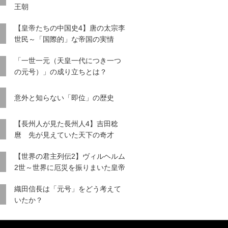
王朝
【皇帝たちの中国史4】唐の太宗李
世民～「国際的」な帝国の実情
「一世一元（天皇一代につき一つ
の元号）」の成り立ちとは？
意外と知らない「即位」の歴史
【長州人が見た長州人4】吉田稔
麿 先が見えていた天下の奇才
【世界の君主列伝2】ヴィルヘルム
2世～世界に厄災を振りまいた皇帝
織田信長は「元号」をどう考えて
いたか？