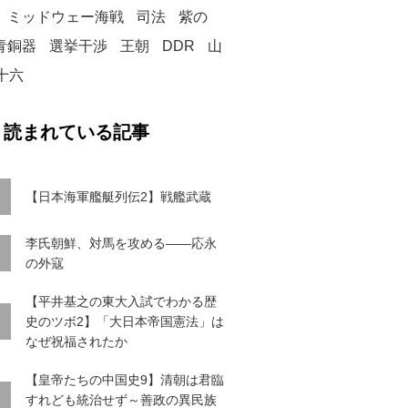
ミッドウェー海戦
司法
紫の
青銅器
選挙干渉
王朝
DDR
山
十六
く読まれている記事
【日本海軍艦艇列伝2】戦艦武蔵
李氏朝鮮、対馬を攻める――応永
の外寇
【平井基之の東大入試でわかる歴
史のツボ2】「大日本帝国憲法」は
なぜ祝福されたか
【皇帝たちの中国史9】清朝は君臨
すれども統治せず～善政の異民族