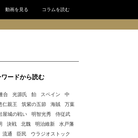
動画を見る
コラムを読む
ーワードから読む
連合
光源氏
飴
スペイン
中
悠仁親王
筑紫の五節
海賊
万葉
岩屋城の戦い
明智光秀
侍従武
明
決戦
北魏
明治維新
水戸藩
流通
臣民
ウラジオストック