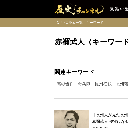
TOP
コラム一覧
キーワード
赤禰武人（キーワー
関連キーワード
高杉晋作
奇兵隊
長州征伐
長州
【長州人が見た長州
赤禰武人 傑物はな