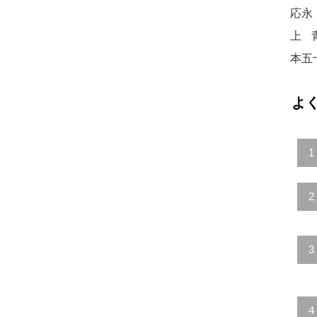
応永
上
本五
よ
1
2
3
4