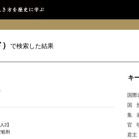
ド）
で検索した結果
キ
藩
国際
国
集
人2】
官
ぜ処刑
君主