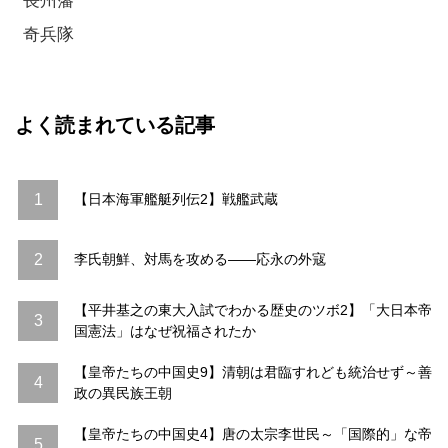
長州藩
奇兵隊
よく読まれている記事
1
【日本海軍艦艇列伝2】戦艦武蔵
2
李氏朝鮮、対馬を攻める――応永の外寇
【平井基之の東大入試でわかる歴史のツボ2】「大日本帝
3
国憲法」はなぜ祝福されたか
【皇帝たちの中国史9】清朝は君臨すれども統治せず～善
4
政の異民族王朝
【皇帝たちの中国史4】唐の太宗李世民～「国際的」な帝
5