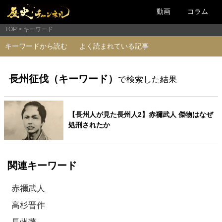
動画
コラム
TOP
キーワード
キーワードから読む
よく読まれている記事
長州征伐（キーワード）
で検索した結果
【長州人が見た長州人2】赤禰武人 傑物はなぜ
処刑されたか
関連キーワード
赤禰武人
高杉晋作