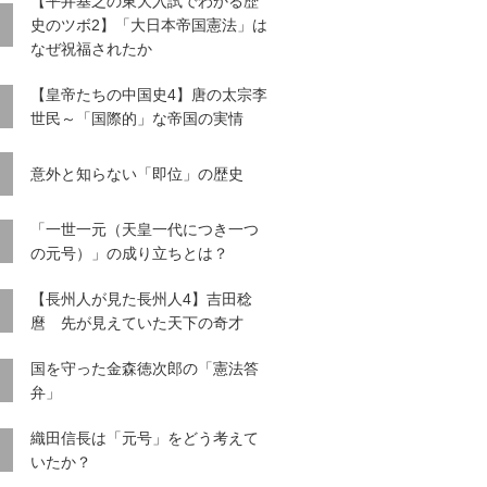
【平井基之の東大入試でわかる歴
史のツボ2】「大日本帝国憲法」は
なぜ祝福されたか
【皇帝たちの中国史4】唐の太宗李
世民～「国際的」な帝国の実情
意外と知らない「即位」の歴史
「一世一元（天皇一代につき一つ
の元号）」の成り立ちとは？
【長州人が見た長州人4】吉田稔
麿 先が見えていた天下の奇才
国を守った金森徳次郎の「憲法答
弁」
織田信長は「元号」をどう考えて
いたか？