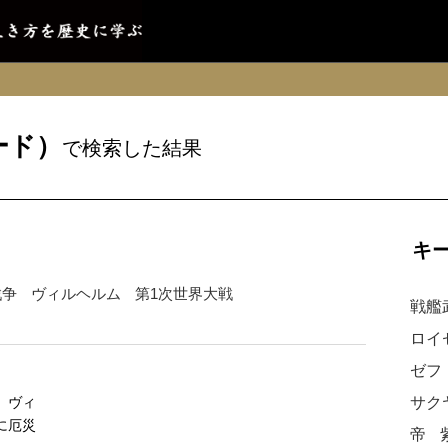
ード）
で検索した結果
キ
戦争
ヴィルヘルム
第1次世界大戦
戦艦
ロイ
ゼフ
】ヴィ
サク
に厄災
帝