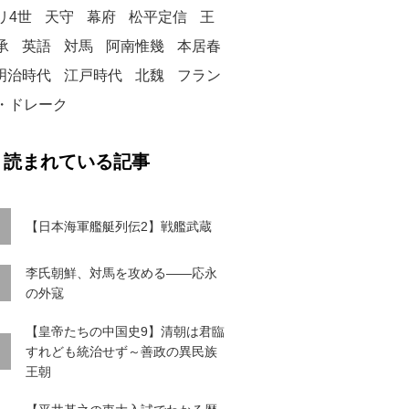
リ4世
天守
幕府
松平定信
王
承
英語
対馬
阿南惟幾
本居春
明治時代
江戸時代
北魏
フラン
・ドレーク
く読まれている記事
【日本海軍艦艇列伝2】戦艦武蔵
李氏朝鮮、対馬を攻める――応永
の外寇
【皇帝たちの中国史9】清朝は君臨
すれども統治せず～善政の異民族
王朝