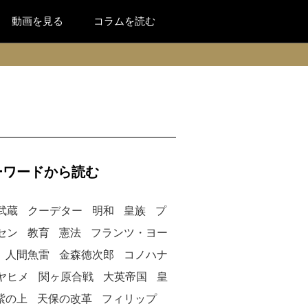
動画を見る
コラムを読む
ーワードから読む
武蔵
クーデター
明和
皇族
プ
セン
教育
憲法
フランツ・ヨー
人間魚雷
金森徳次郎
コノハナ
ヤヒメ
関ヶ原合戦
大英帝国
皇
紫の上
天保の改革
フィリップ