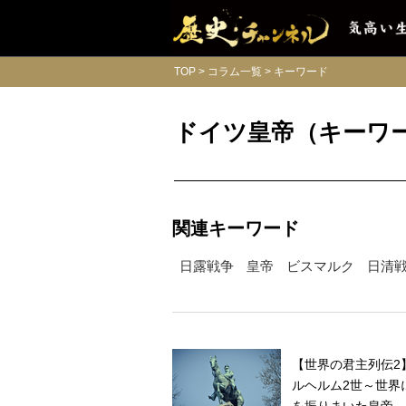
TOP
コラム一覧
キーワード
ドイツ皇帝（キーワ
関連キーワード
日露戦争
皇帝
ビスマルク
日清
【世界の君主列伝2
ルヘルム2世～世界