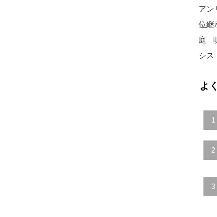
アン
位継
庭
シス
よ
1
2
3