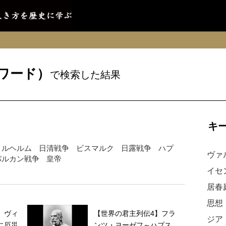
ワード）
で検索した結果
キ
ィルヘルム
日清戦争
ビスマルク
日露戦争
ハプ
ヴァ
バルカン戦争
皇帝
イセ
居春
思想
】ヴィ
【世界の君主列伝4】フラ
ジア
に厄災
ンツ・ヨーゼフ～ハプス