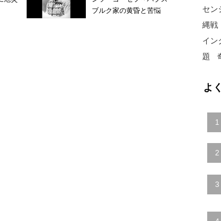
セン
ブルク家の黄昏と苦悩
縄戦
イン
題
よ
1
2
3