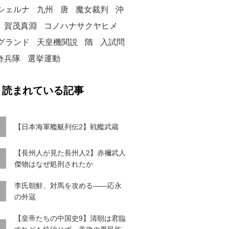
シェルナ
九州
唐
魔女裁判
沖
賀茂真淵
コノハナサクヤヒメ
グランド
天皇機関説
隋
入試問
奇兵隊
選挙運動
く読まれている記事
【日本海軍艦艇列伝2】戦艦武蔵
【長州人が見た長州人2】赤禰武人
傑物はなぜ処刑されたか
李氏朝鮮、対馬を攻める――応永
の外寇
【皇帝たちの中国史9】清朝は君臨