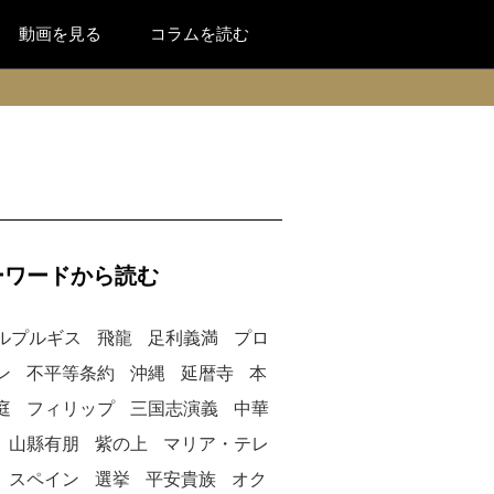
動画を見る
コラムを読む
ーワードから読む
ルプルギス
飛龍
足利義満
プロ
ン
不平等条約
沖縄
延暦寺
本
庭
フィリップ
三国志演義
中華
山縣有朋
紫の上
マリア・テレ
スペイン
選挙
平安貴族
オク