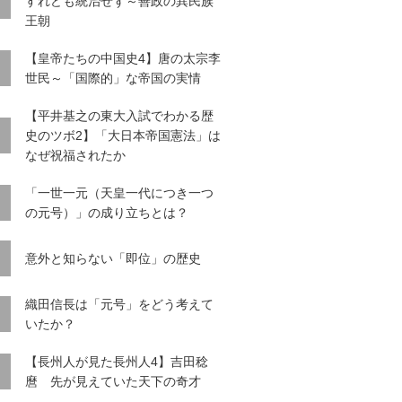
すれども統治せず～善政の異民族
王朝
【皇帝たちの中国史4】唐の太宗李
世民～「国際的」な帝国の実情
【平井基之の東大入試でわかる歴
史のツボ2】「大日本帝国憲法」は
なぜ祝福されたか
「一世一元（天皇一代につき一つ
の元号）」の成り立ちとは？
意外と知らない「即位」の歴史
織田信長は「元号」をどう考えて
いたか？
【長州人が見た長州人4】吉田稔
麿 先が見えていた天下の奇才