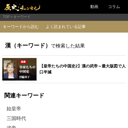
動画
コラム
TOP
キーワード
キーワードから読む
よく読まれている記事
漢（キーワード）
で検索した結果
【皇帝たちの中国史2】漢の武帝～最大版図で人
口半減
関連キーワード
始皇帝
三国時代