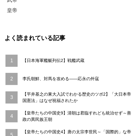
武帝
皇帝
よく読まれている記事
1
【日本海軍艦艇列伝2】戦艦武蔵
2
李氏朝鮮、対馬を攻める――応永の外寇
【平井基之の東大入試でわかる歴史のツボ2】「大日本帝
3
国憲法」はなぜ祝福されたか
【皇帝たちの中国史9】清朝は君臨すれども統治せず～善
4
政の異民族王朝
【皇帝たちの中国史4】唐の太宗李世民～「国際的」な帝
5