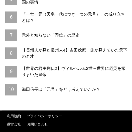
国の実情
「一世一元（天皇一代につき一つの元号）」の成り立ち
6
とは？
7
意外と知らない「即位」の歴史
【長州人が見た長州人4】吉田稔麿 先が見えていた天下
8
の奇才
【世界の君主列伝2】ヴィルヘルム2世～世界に厄災を振
9
りまいた皇帝
10
織田信長は「元号」をどう考えていたか？
利用規約
プライバシーポリシー
運営会社
お問い合わせ