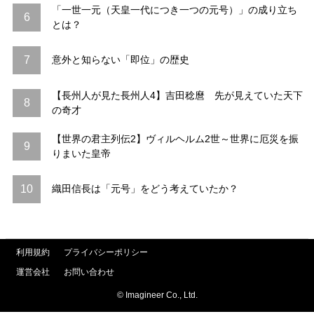
「一世一元（天皇一代につき一つの元号）」の成り立ち
6
とは？
7
意外と知らない「即位」の歴史
【長州人が見た長州人4】吉田稔麿 先が見えていた天下
8
の奇才
【世界の君主列伝2】ヴィルヘルム2世～世界に厄災を振
9
りまいた皇帝
10
織田信長は「元号」をどう考えていたか？
利用規約
プライバシーポリシー
運営会社
お問い合わせ
© Imagineer Co., Ltd.