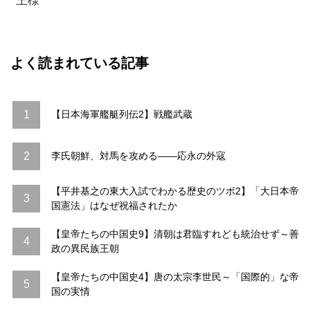
王様
よく読まれている記事
1
【日本海軍艦艇列伝2】戦艦武蔵
2
李氏朝鮮、対馬を攻める――応永の外寇
【平井基之の東大入試でわかる歴史のツボ2】「大日本帝
3
国憲法」はなぜ祝福されたか
【皇帝たちの中国史9】清朝は君臨すれども統治せず～善
4
政の異民族王朝
【皇帝たちの中国史4】唐の太宗李世民～「国際的」な帝
5
国の実情