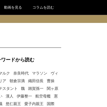
動画を見る
コラムを読む
ーワードから読む
マルク
奈良時代
マラソン
ヴィ
リア
朝倉宗滴
織田信長
曹操
テスタント
魏
雑賀孫一
関ヶ原
い
漢人
伊藤整一
航空母艦
憲
議
悠仁親王
愛子内親王
国際