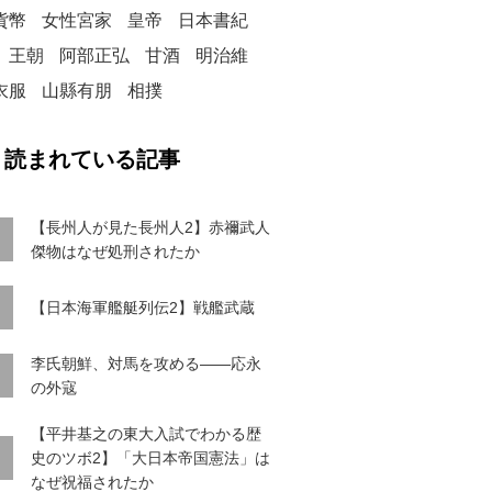
貨幣
女性宮家
皇帝
日本書紀
王朝
阿部正弘
甘酒
明治維
衣服
山縣有朋
相撲
く読まれている記事
【長州人が見た長州人2】赤禰武人
傑物はなぜ処刑されたか
【日本海軍艦艇列伝2】戦艦武蔵
李氏朝鮮、対馬を攻める――応永
の外寇
【平井基之の東大入試でわかる歴
史のツボ2】「大日本帝国憲法」は
なぜ祝福されたか