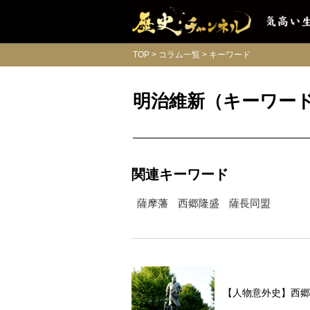
TOP
コラム一覧
キーワード
明治維新（キーワー
関連キーワード
薩摩藩
西郷隆盛
薩長同盟
【人物意外史】西郷