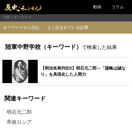
動画
コラム
TOP
キーワード
キーワードから読む
よく読まれている記事
陸軍中野学校（キーワード）
で検索した結果
【明治名将列伝5】明石元二郎～「謀略は誠な
り」を具現化した人間力
関連キーワード
明石元二郎
帝政ロシア