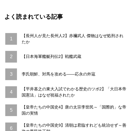
よく読まれている記事
【長州人が見た長州人2】赤禰武人 傑物はなぜ処刑され
1
たか
2
【日本海軍艦艇列伝2】戦艦武蔵
3
李氏朝鮮、対馬を攻める――応永の外寇
【平井基之の東大入試でわかる歴史のツボ2】「大日本帝
4
国憲法」はなぜ祝福されたか
【皇帝たちの中国史4】唐の太宗李世民～「国際的」な帝
5
国の実情
【皇帝たちの中国史9】清朝は君臨すれども統治せず～善
6