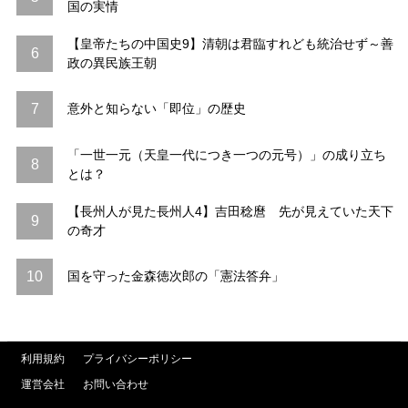
国の実情
【皇帝たちの中国史9】清朝は君臨すれども統治せず～善
6
政の異民族王朝
7
意外と知らない「即位」の歴史
「一世一元（天皇一代につき一つの元号）」の成り立ち
8
とは？
【長州人が見た長州人4】吉田稔麿 先が見えていた天下
9
の奇才
10
国を守った金森徳次郎の「憲法答弁」
利用規約
プライバシーポリシー
運営会社
お問い合わせ