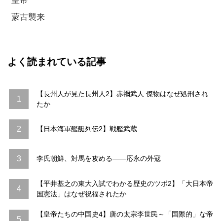
皇帝
蒙古襲来
よく読まれている記事
【長州人が見た長州人2】赤禰武人 傑物はなぜ処刑され
1
たか
2
【日本海軍艦艇列伝2】戦艦武蔵
3
李氏朝鮮、対馬を攻める――応永の外寇
【平井基之の東大入試でわかる歴史のツボ2】「大日本帝
4
国憲法」はなぜ祝福されたか
【皇帝たちの中国史4】唐の太宗李世民～「国際的」な帝
5