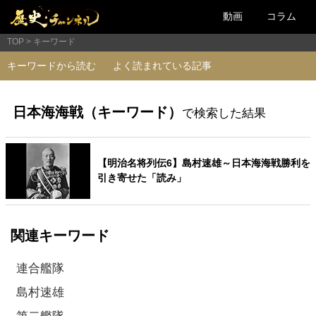
動画
コラム
TOP
キーワード
キーワードから読む
よく読まれている記事
日本海海戦（キーワード）
で検索した結果
【明治名将列伝6】島村速雄～日本海海戦勝利を
引き寄せた「読み」
関連キーワード
連合艦隊
島村速雄