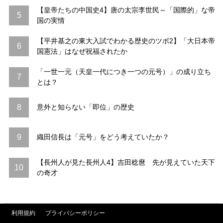
【皇帝たちの中国史4】唐の太宗李世民～「国際的」な帝
5
国の実情
【平井基之の東大入試でわかる歴史のツボ2】「大日本帝
6
国憲法」はなぜ祝福されたか
「一世一元（天皇一代につき一つの元号）」の成り立ち
7
とは？
8
意外と知らない「即位」の歴史
9
織田信長は「元号」をどう考えていたか？
【長州人が見た長州人4】吉田稔麿 先が見えていた天下
10
の奇才
利用規約
プライバシーポリシー