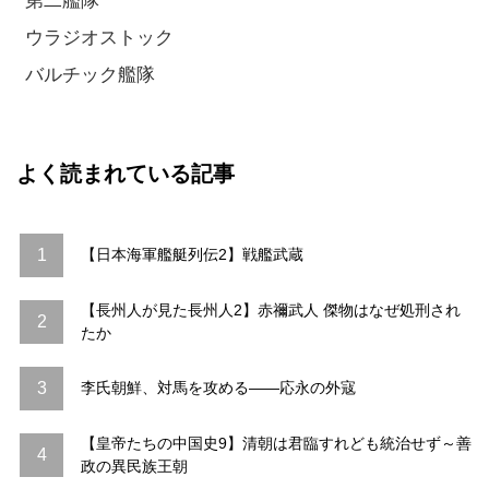
第二艦隊
ウラジオストック
バルチック艦隊
よく読まれている記事
1
【日本海軍艦艇列伝2】戦艦武蔵
【長州人が見た長州人2】赤禰武人 傑物はなぜ処刑され
2
たか
3
李氏朝鮮、対馬を攻める――応永の外寇
【皇帝たちの中国史9】清朝は君臨すれども統治せず～善
4
政の異民族王朝