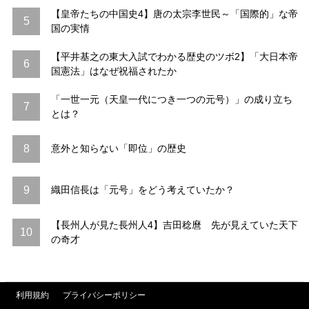
【皇帝たちの中国史4】唐の太宗李世民～「国際的」な帝
5
国の実情
【平井基之の東大入試でわかる歴史のツボ2】「大日本帝
6
国憲法」はなぜ祝福されたか
「一世一元（天皇一代につき一つの元号）」の成り立ち
7
とは？
8
意外と知らない「即位」の歴史
9
織田信長は「元号」をどう考えていたか？
【長州人が見た長州人4】吉田稔麿 先が見えていた天下
10
の奇才
利用規約
プライバシーポリシー