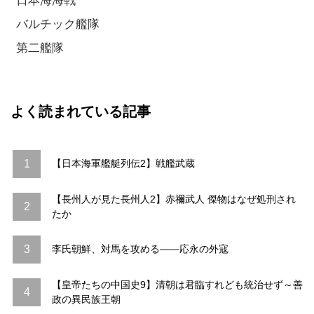
日本海海戦
バルチック艦隊
第二艦隊
よく読まれている記事
1
【日本海軍艦艇列伝2】戦艦武蔵
【長州人が見た長州人2】赤禰武人 傑物はなぜ処刑され
2
たか
3
李氏朝鮮、対馬を攻める――応永の外寇
【皇帝たちの中国史9】清朝は君臨すれども統治せず～善
4
政の異民族王朝