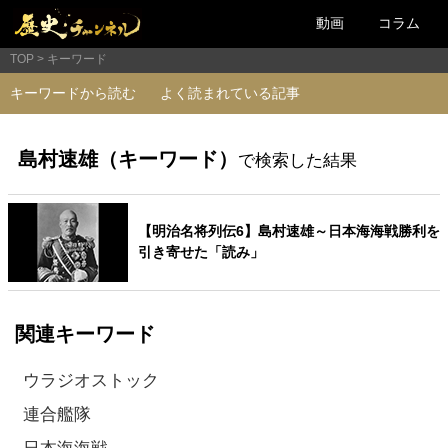
動画
コラム
TOP
キーワード
キーワードから読む
よく読まれている記事
島村速雄（キーワード）
で検索した結果
【明治名将列伝6】島村速雄～日本海海戦勝利を
引き寄せた「読み」
関連キーワード
ウラジオストック
連合艦隊