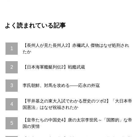
よく読まれている記事
【長州人が見た長州人2】赤禰武人 傑物はなぜ処刑され
1
たか
2
【日本海軍艦艇列伝2】戦艦武蔵
3
李氏朝鮮、対馬を攻める――応永の外寇
【平井基之の東大入試でわかる歴史のツボ2】「大日本帝
4
国憲法」はなぜ祝福されたか
【皇帝たちの中国史4】唐の太宗李世民～「国際的」な帝
5
国の実情