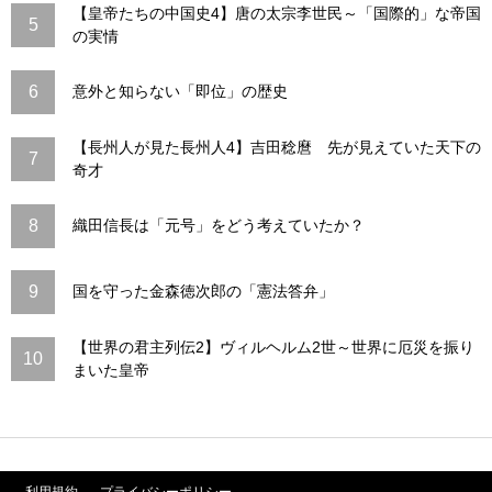
【皇帝たちの中国史4】唐の太宗李世民～「国際的」な帝国
5
の実情
6
意外と知らない「即位」の歴史
【長州人が見た長州人4】吉田稔麿 先が見えていた天下の
7
奇才
8
織田信長は「元号」をどう考えていたか？
9
国を守った金森徳次郎の「憲法答弁」
【世界の君主列伝2】ヴィルヘルム2世～世界に厄災を振り
10
まいた皇帝