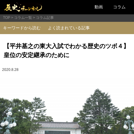
動画
コラム
TOP
コラム一覧
コラム記事
キーワードから読む
よく読まれている記事
【平井基之の東大入試でわかる歴史のツボ４】
皇位の安定継承のために
2020.8.28