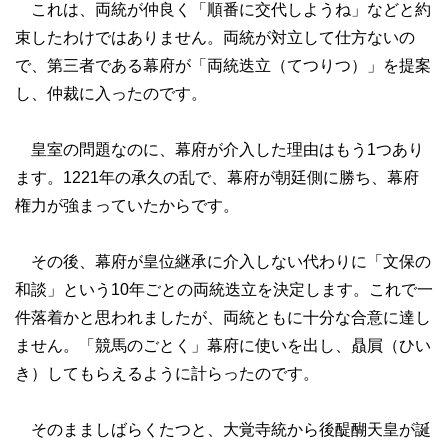
これは、両統が仲良く「順番に交代しようね」などと約
束したわけではありません。両統が対立して仕方ないの
で、第三者である幕府が「両統迭立（てつりつ）」を提案
し、仲裁に入ったのです。
皇室の問題なのに、幕府が介入した理由はもう1つあり
ます。1221年の承久の乱で、幕府が朝廷側に勝ち、幕府
権力が強まっていたからです。
その後、幕府が皇位継承に介入しない代わりに「文保の
和談」という10年ごとの両統迭立を決定します。これで一
件落着かと思われましたが、両統ともに十分な合意に達し
ません。「競馬のごとく」幕府に使いを出し、贔屓（ひい
き）してもらえるように計らったのです。
そのまましばらくたつと、大覚寺統から後醍醐天皇が誕