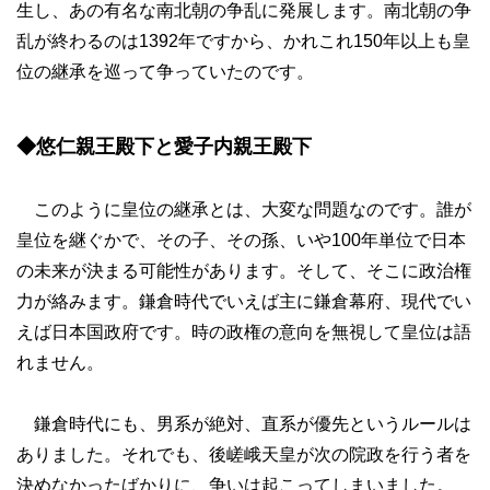
生し、あの有名な南北朝の争乱に発展します。南北朝の争
乱が終わるのは1392年ですから、かれこれ150年以上も皇
位の継承を巡って争っていたのです。
◆悠仁親王殿下と愛子内親王殿下
このように皇位の継承とは、大変な問題なのです。誰が
皇位を継ぐかで、その子、その孫、いや100年単位で日本
の未来が決まる可能性があります。そして、そこに政治権
力が絡みます。鎌倉時代でいえば主に鎌倉幕府、現代でい
えば日本国政府です。時の政権の意向を無視して皇位は語
れません。
鎌倉時代にも、男系が絶対、直系が優先というルールは
ありました。それでも、後嵯峨天皇が次の院政を行う者を
決めなかったばかりに、争いは起こってしまいました。