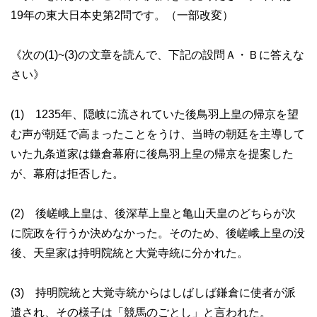
19年の東大日本史第2問です。（一部改変）
《次の(1)~(3)の文章を読んで、下記の設問Ａ・Ｂに答えな
さい》
(1) 1235年、隠岐に流されていた後鳥羽上皇の帰京を望
む声が朝廷で高まったことをうけ、当時の朝廷を主導して
いた九条道家は鎌倉幕府に後鳥羽上皇の帰京を提案した
が、幕府は拒否した。
(2) 後嵯峨上皇は、後深草上皇と亀山天皇のどちらが次
に院政を行うか決めなかった。そのため、後嵯峨上皇の没
後、天皇家は持明院統と大覚寺統に分かれた。
(3) 持明院統と大覚寺統からはしばしば鎌倉に使者が派
遣され、その様子は「競馬のごとし」と言われた。