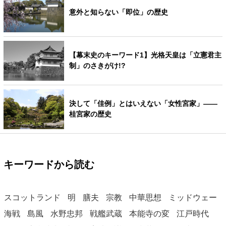
意外と知らない「即位」の歴史
【幕末史のキーワード1】光格天皇は「立憲君主
制」のさきがけ!?
決して「佳例」とはいえない「女性宮家」――
桂宮家の歴史
キーワードから読む
スコットランド
明
膳夫
宗教
中華思想
ミッドウェー
海戦
島風
水野忠邦
戦艦武蔵
本能寺の変
江戸時代