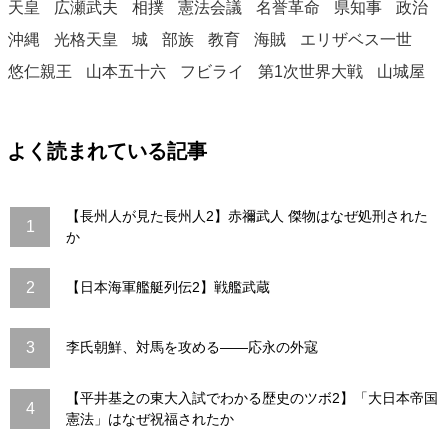
天皇
広瀬武夫
相撲
憲法会議
名誉革命
県知事
政治
沖縄
光格天皇
城
部族
教育
海賊
エリザベス一世
悠仁親王
山本五十六
フビライ
第1次世界大戦
山城屋
よく読まれている記事
【長州人が見た長州人2】赤禰武人 傑物はなぜ処刑された
1
か
2
【日本海軍艦艇列伝2】戦艦武蔵
3
李氏朝鮮、対馬を攻める――応永の外寇
【平井基之の東大入試でわかる歴史のツボ2】「大日本帝国
4
憲法」はなぜ祝福されたか